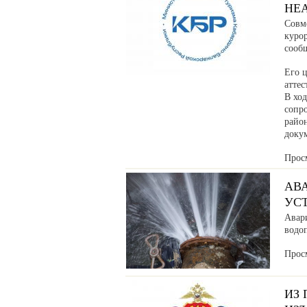
НЕ
Совм
куро
сообщ
Его ц
аттес
В хо
сопр
райо
доку
Прос
АВ
УС
Авар
водоп
Прос
ИЗ