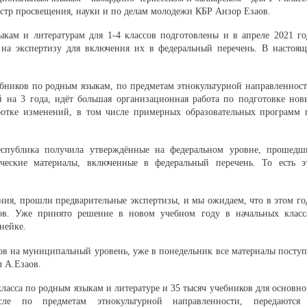
стр просвещения, науки и по делам молодежи КБР Анзор Езаов.
кам и литературам для 1-4 классов подготовлены и в апреле 2021 го
а экспертизу для включения их в федеральный перечень. В настоящ
бников по родным языкам, по предметам этнокультурной направленност
 на 3 года, идёт большая организационная работа по подготовке нов
аботке изменений, в том числе примерных образовательных программ 
еспублика получила утверждённые на федеральном уровне, прошедш
ические материалы, включенные в федеральный перечень. То есть э
ия, прошли предварительные экспертизы, и мы ожидаем, что в этом го
ков. Уже принято решение в новом учебном году в начальных класс
нейке.
ов на муниципальный уровень, уже в понедельник все материалы поступ
л А.Езаов.
класса по родным языкам и литературе и 35 тысяч учебников для основно
е по предметам этнокультурной направленности, передаются