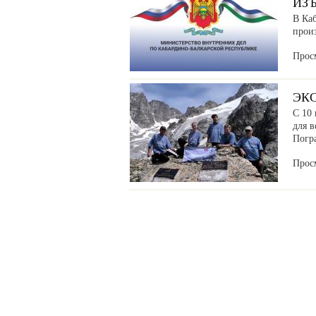
ИЗ
В Ка
прои
Прос
ЭК
С 10 
для в
Погр
Прос