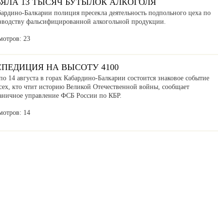
ЪЯЛА 13 ТЫСЯЧ БУТЫЛОК АЛКОГОЛЯ
бардино-Балкарии полиция пресекла деятельность подпольного цеха по
зводству фальсифицированной алкогольной продукции.
мотров: 23
СПЕДИЦИЯ НА ВЫСОТУ 4100
по 14 августа в горах Кабардино-Балкарии состоится знаковое событие
сех, кто чтит историю Великой Отечественной войны, сообщает
аничное управление ФСБ России по КБР.
мотров: 14