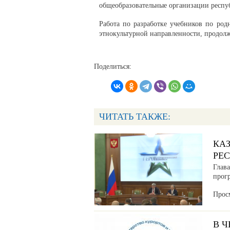
общеобразовательные организации респу
Работа по разработке учебников по род
этнокультурной направленности, продолж
Поделиться:
ЧИТАТЬ ТАКЖЕ:
КА
РЕ
Глав
прог
Прос
В 