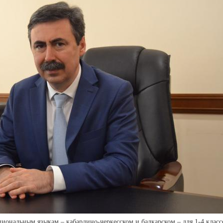
циональным языкам – кабардино-черкесском и балкарском – для 1-4 класс