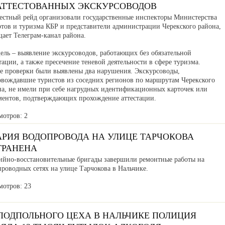
АТТЕСТОВАННЫХ ЭКСКУРСОВОДОВ
естный рейд организовали государственные инспекторы Министерства
ртов и туризма КБР и представители администрации Черекского района,
ает Телеграм-канал района.
ель – выявление экскурсоводов, работающих без обязательной
тации, а также пресечение теневой деятельности в сфере туризма.
де проверки были выявлены два нарушения. Экскурсоводы,
овождавшие туристов из соседних регионов по маршрутам Черекского
на, не имели при себе нагрудных идентификационных карточек или
ментов, подтверждающих прохождение аттестации.
мотров: 2
АРИЯ ВОДОПРОВОДА НА УЛИЦЕ ТАРЧОКОВА
ТРАНЕНА
ийно-восстановительные бригады завершили ремонтные работы на
роводных сетях на улице Тарчокова в Нальчике.
мотров: 23
 ПОДПОЛЬНОГО ЦЕХА В НАЛЬЧИКЕ ПОЛИЦИЯ