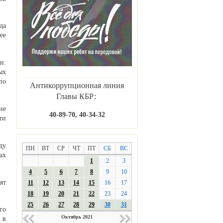
да
ее
и.
ых
по
Антикоррупционная линия
Главы КБР:
ие
40-89-70, 40-34-32
ти
ду
ПН
ВТ
СР
ЧТ
ПТ
СБ
ВС
ах
1
2
3
4
5
6
7
8
9
10
ят
11
12
13
14
15
16
17
18
19
20
21
22
23
24
25
26
27
28
29
30
31
го
Октябрь 2021
 в